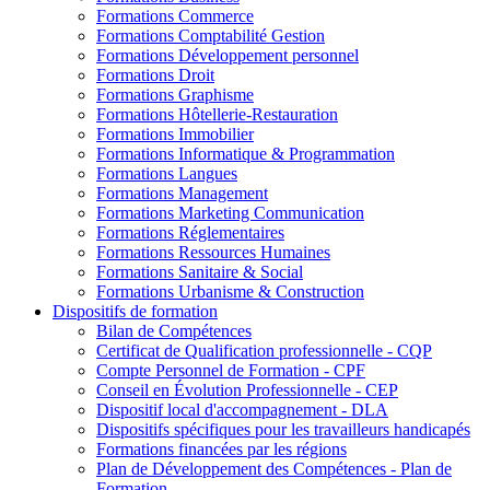
Formations Commerce
Formations Comptabilité Gestion
Formations Développement personnel
Formations Droit
Formations Graphisme
Formations Hôtellerie-Restauration
Formations Immobilier
Formations Informatique & Programmation
Formations Langues
Formations Management
Formations Marketing Communication
Formations Réglementaires
Formations Ressources Humaines
Formations Sanitaire & Social
Formations Urbanisme & Construction
Dispositifs de formation
Bilan de Compétences
Certificat de Qualification professionnelle - CQP
Compte Personnel de Formation - CPF
Conseil en Évolution Professionnelle - CEP
Dispositif local d'accompagnement - DLA
Dispositifs spécifiques pour les travailleurs handicapés
Formations financées par les régions
Plan de Développement des Compétences - Plan de
Formation