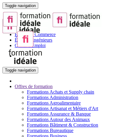
Toggle navigation
Portail de la Formation pour Adultes
Sites partenaires :
BTS
Écoles de Commerce
Écoles d'Ingénieurs
Offres d'Emploi
Toggle navigation
Offres de formation
Formations Achats et Supply chain
Formations Administration
Formations Agroalimentaire
Formations Artisanat et Métiers d'Art
Formations Assurance & Banque
Formations Autour des Animaux
Formations Bâtiment & Construction
Formations Bureautique
Formations Business