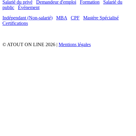
Salarié du privé
Demandeur d'emploi
Formation
Salarié du
public
Événement
Indépendant (Non-salarié)
MBA
CPF
Mastère Spécialisé
Certifications
© ATOUT ON LINE 2026 |
Mentions légales