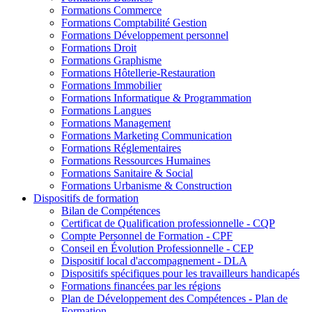
Formations Commerce
Formations Comptabilité Gestion
Formations Développement personnel
Formations Droit
Formations Graphisme
Formations Hôtellerie-Restauration
Formations Immobilier
Formations Informatique & Programmation
Formations Langues
Formations Management
Formations Marketing Communication
Formations Réglementaires
Formations Ressources Humaines
Formations Sanitaire & Social
Formations Urbanisme & Construction
Dispositifs de formation
Bilan de Compétences
Certificat de Qualification professionnelle - CQP
Compte Personnel de Formation - CPF
Conseil en Évolution Professionnelle - CEP
Dispositif local d'accompagnement - DLA
Dispositifs spécifiques pour les travailleurs handicapés
Formations financées par les régions
Plan de Développement des Compétences - Plan de
Formation