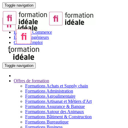
Toggle navigation
Portail de la Formation pour Adultes
Sites partenaires :
BTS
Écoles de Commerce
Écoles d'Ingénieurs
Offres d'Emploi
Toggle navigation
Offres de formation
Formations Achats et Supply chain
Formations Administration
Formations Agroalimentaire
Formations Artisanat et Métiers d'Art
Formations Assurance & Banque
Formations Autour des Animaux
Formations Bâtiment & Construction
Formations Bureautique
Formations Business