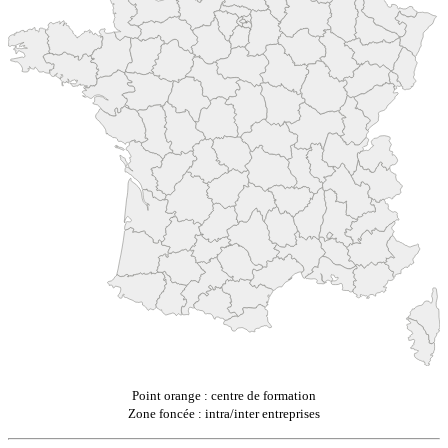
Point orange : centre de formation
Zone foncée : intra/inter entreprises