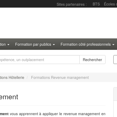
BTS
Écoles
Sites partenaires :
ation
Formation par publics
Formation côté professionnels
Rechercher
ions Hôtellerie
Formations Revenue management
ement
ement
vous apprennent à appliquer le revenue management en