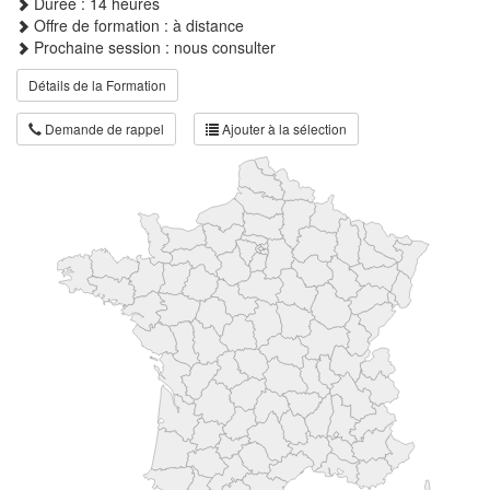
Durée : 14 heures
Offre de formation : à distance
Prochaine session : nous consulter
Détails de la Formation
Demande de rappel
Ajouter à la sélection