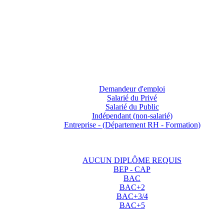
Demandeur d'emploi
Salarié du Privé
Salarié du Public
Indépendant (non-salarié)
Entreprise - (Département RH - Formation)
AUCUN DIPLÔME REQUIS
BEP - CAP
BAC
BAC+2
BAC+3/4
BAC+5