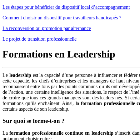
Les étapes pour bénéficier du dispositif local d’accompagnement
Comment choisir un dispositif pour travailleurs handicapés ?
La reconversion ou promotion par alternance
Le projet de transition professionnelle
Formations en Leadership
Le
leadership
est la capacité d’une personne à influencer et fédére
cette capacité, les chefs d’entreprises et les managers de haut nivea
reconnaissent entre tous par les points communs qu’ils ont développés.
de l’action, une certaine intelligence des situations, le respect de l’in
de croire que tous ces grands managers sont des leaders nés. Si cert
formations qu’ils enchaînent. Ainsi, la
formation professionnelle c
certains aspects de son leadership.
Sur quoi se forme-t-on ?
La
formation professionnelle continue en leadership
s’inscrit da
notamment choisir entre :