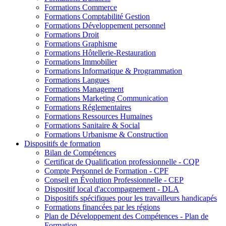
Formations Commerce
Formations Comptabilité Gestion
Formations Développement personnel
Formations Droit
Formations Graphisme
Formations Hôtellerie-Restauration
Formations Immobilier
Formations Informatique & Programmation
Formations Langues
Formations Management
Formations Marketing Communication
Formations Réglementaires
Formations Ressources Humaines
Formations Sanitaire & Social
Formations Urbanisme & Construction
Dispositifs de formation
Bilan de Compétences
Certificat de Qualification professionnelle - CQP
Compte Personnel de Formation - CPF
Conseil en Évolution Professionnelle - CEP
Dispositif local d'accompagnement - DLA
Dispositifs spécifiques pour les travailleurs handicapés
Formations financées par les régions
Plan de Développement des Compétences - Plan de
Formation