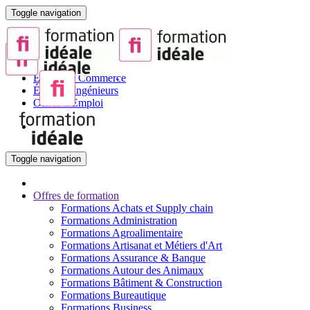
Toggle navigation
Portail de la Formation pour Adultes
Sites partenaires :
BTS
Écoles de Commerce
Écoles d'Ingénieurs
Offres d'Emploi
Toggle navigation
Offres de formation
Formations Achats et Supply chain
Formations Administration
Formations Agroalimentaire
Formations Artisanat et Métiers d'Art
Formations Assurance & Banque
Formations Autour des Animaux
Formations Bâtiment & Construction
Formations Bureautique
Formations Business