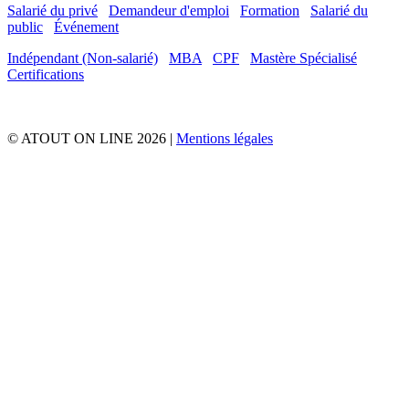
Salarié du privé
Demandeur d'emploi
Formation
Salarié du
public
Événement
Indépendant (Non-salarié)
MBA
CPF
Mastère Spécialisé
Certifications
© ATOUT ON LINE 2026 |
Mentions légales