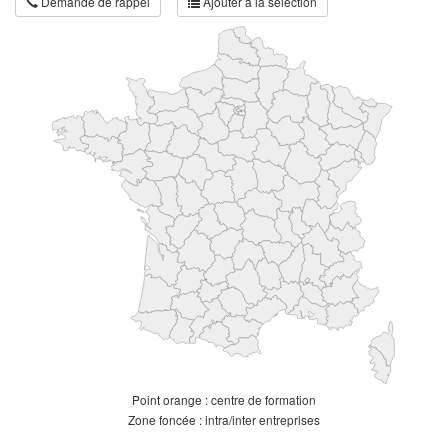
Demande de rappel
Ajouter à la sélection
Point orange : centre de formation
Zone foncée : intra/inter entreprises