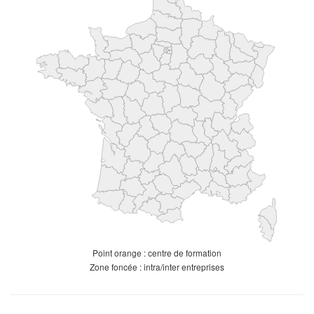
Point orange : centre de formation
Zone foncée : intra/inter entreprises