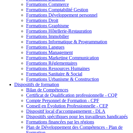
Formations Commerce
Formations Comptabilité Gestion
Formations Développement personnel
Formations Droit
Formations Graphisme
Formations Hôtellerie-Restauration
Formations Immobilier
Formations Informatique & Programmation
Formations Langues
Formations Management
Formations Marketing Communication
Formations Réglementaires
Formations Ressources Humaines
Formations Sanitaire & Social
Formations Urbanisme & Construction
Dispositifs de formation
Bilan de Compétences
Certificat de Qualification professionnelle - CQP
Compte Personnel de Formation - CPF
Conseil en Évolution Professionnelle - CEP
Dispositif local d'accompagnement - DLA
Dispositifs spécifiques pour les travailleurs handicapés
Formations financées par les régions
Plan de Développement des Compétences - Plan de
Formation