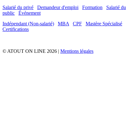
Salarié du privé
Demandeur d'emploi
Formation
Salarié du
public
Événement
Indépendant (Non-salarié)
MBA
CPF
Mastère Spécialisé
Certifications
© ATOUT ON LINE 2026 |
Mentions légales