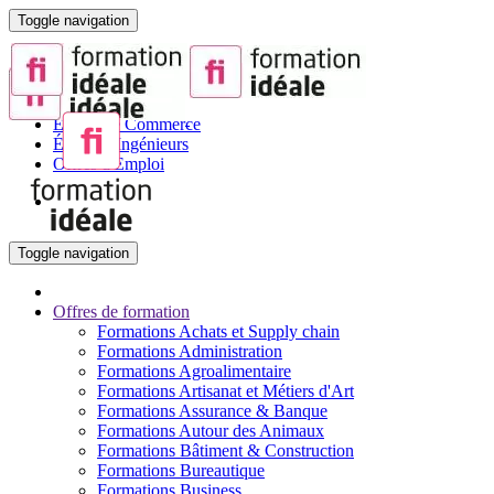
Toggle navigation
Portail de la Formation pour Adultes
Sites partenaires :
BTS
Écoles de Commerce
Écoles d'Ingénieurs
Offres d'Emploi
Toggle navigation
Offres de formation
Formations Achats et Supply chain
Formations Administration
Formations Agroalimentaire
Formations Artisanat et Métiers d'Art
Formations Assurance & Banque
Formations Autour des Animaux
Formations Bâtiment & Construction
Formations Bureautique
Formations Business