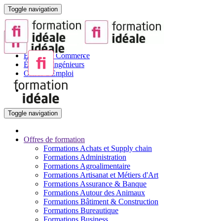
Toggle navigation
Portail de la Formation pour Adultes
Sites partenaires :
BTS
Écoles de Commerce
Écoles d'Ingénieurs
Offres d'Emploi
Toggle navigation
Offres de formation
Formations Achats et Supply chain
Formations Administration
Formations Agroalimentaire
Formations Artisanat et Métiers d'Art
Formations Assurance & Banque
Formations Autour des Animaux
Formations Bâtiment & Construction
Formations Bureautique
Formations Business