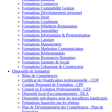
Formations Commerce
Formations Comptabilité Gestion
Formations Développement personnel
Formations Droit
Formations Graphisme
Formations Hôtellerie-Restauration
Formations Immobilier
Formations Informatique & Programmation
Formations Langues
Formations Management
Formations Marketing Communication
Formations Réglementaires
Formations Ressources Humaines
Formations Sanitaire & Social
Formations Urbanisme & Construction
Dispositifs de formation
Bilan de Compétences
Certificat de Qualification professionnelle - CQP
Compte Personnel de Formation - CPF
Conseil en Évolution Professionnelle - CEP
Dispositif local d'accompagnement - DLA
Dispositifs spécifiques pour les travailleurs handicapés
Formations financées par les régions
Plan de Développement des Compétences - Plan de
Formation