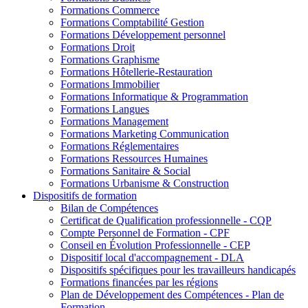
Formations Commerce
Formations Comptabilité Gestion
Formations Développement personnel
Formations Droit
Formations Graphisme
Formations Hôtellerie-Restauration
Formations Immobilier
Formations Informatique & Programmation
Formations Langues
Formations Management
Formations Marketing Communication
Formations Réglementaires
Formations Ressources Humaines
Formations Sanitaire & Social
Formations Urbanisme & Construction
Dispositifs de formation
Bilan de Compétences
Certificat de Qualification professionnelle - CQP
Compte Personnel de Formation - CPF
Conseil en Évolution Professionnelle - CEP
Dispositif local d'accompagnement - DLA
Dispositifs spécifiques pour les travailleurs handicapés
Formations financées par les régions
Plan de Développement des Compétences - Plan de
Formation