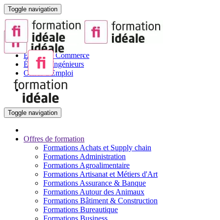
Toggle navigation
Portail de la Formation pour Adultes
Sites partenaires :
BTS
Écoles de Commerce
Écoles d'Ingénieurs
Offres d'Emploi
Toggle navigation
Offres de formation
Formations Achats et Supply chain
Formations Administration
Formations Agroalimentaire
Formations Artisanat et Métiers d'Art
Formations Assurance & Banque
Formations Autour des Animaux
Formations Bâtiment & Construction
Formations Bureautique
Formations Business