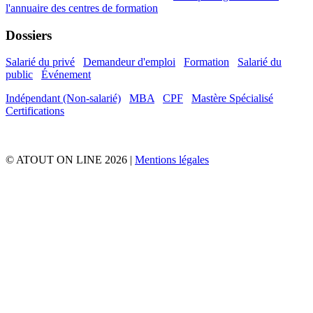
l'annuaire
des centres de formation
Dossiers
Salarié du privé
Demandeur d'emploi
Formation
Salarié du
public
Événement
Indépendant (Non-salarié)
MBA
CPF
Mastère Spécialisé
Certifications
© ATOUT ON LINE 2026 |
Mentions légales