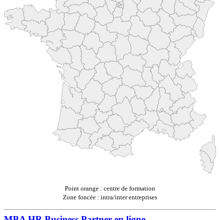
Point orange : centre de formation
Zone foncée : intra/inter entreprises
MBA HR Business Partner en ligne