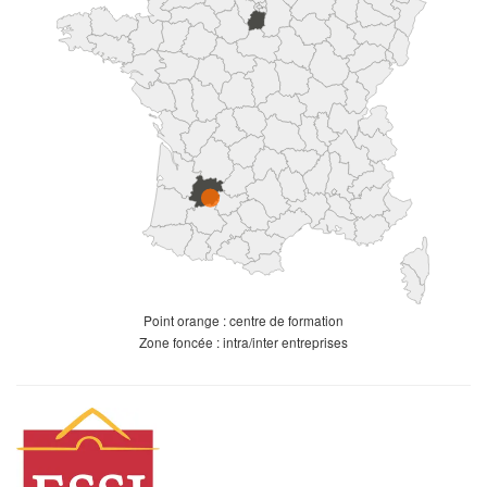
Point orange : centre de formation
Zone foncée : intra/inter entreprises