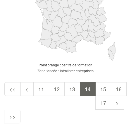
Point orange : centre de formation
Zone foncée : intra/inter entreprises
<<
<
11
12
13
15
16
14
17
>
>>