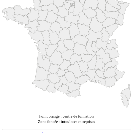
Point orange : centre de formation
Zone foncée : intra/inter entreprises