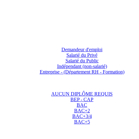
Demandeur d'emploi
Salarié du Privé
Salarié du Public
Indépendant (non-salarié)
Entreprise - (Département RH - Formation)
AUCUN DIPLÔME REQUIS
BEP - CAP
BAC
BAC+2
BAC+3/4
BAC+5