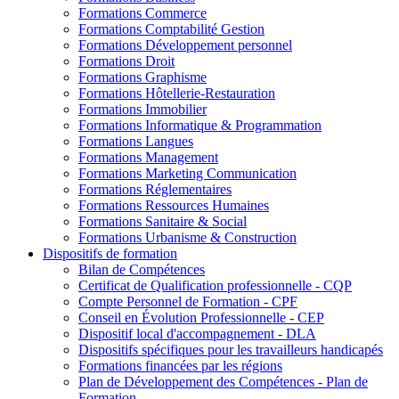
Formations Commerce
Formations Comptabilité Gestion
Formations Développement personnel
Formations Droit
Formations Graphisme
Formations Hôtellerie-Restauration
Formations Immobilier
Formations Informatique & Programmation
Formations Langues
Formations Management
Formations Marketing Communication
Formations Réglementaires
Formations Ressources Humaines
Formations Sanitaire & Social
Formations Urbanisme & Construction
Dispositifs de formation
Bilan de Compétences
Certificat de Qualification professionnelle - CQP
Compte Personnel de Formation - CPF
Conseil en Évolution Professionnelle - CEP
Dispositif local d'accompagnement - DLA
Dispositifs spécifiques pour les travailleurs handicapés
Formations financées par les régions
Plan de Développement des Compétences - Plan de
Formation