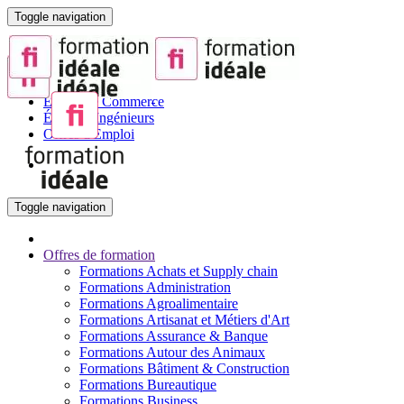
Toggle navigation
Portail de la Formation pour Adultes
Sites partenaires :
BTS
Écoles de Commerce
Écoles d'Ingénieurs
Offres d'Emploi
Toggle navigation
Offres de formation
Formations Achats et Supply chain
Formations Administration
Formations Agroalimentaire
Formations Artisanat et Métiers d'Art
Formations Assurance & Banque
Formations Autour des Animaux
Formations Bâtiment & Construction
Formations Bureautique
Formations Business