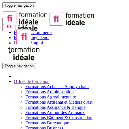
Toggle navigation
Portail de la Formation pour Adultes
Sites partenaires :
BTS
Écoles de Commerce
Écoles d'Ingénieurs
Offres d'Emploi
Toggle navigation
Offres de formation
Formations Achats et Supply chain
Formations Administration
Formations Agroalimentaire
Formations Artisanat et Métiers d'Art
Formations Assurance & Banque
Formations Autour des Animaux
Formations Bâtiment & Construction
Formations Bureautique
Formations Business