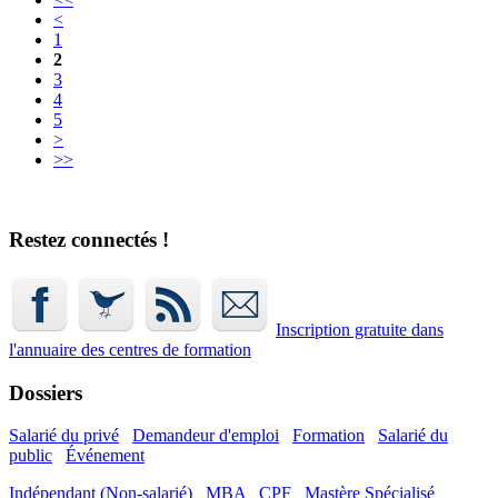
<
1
2
3
4
5
>
>>
Restez connectés !
Inscription gratuite dans
l'annuaire
des centres de formation
Dossiers
Salarié du privé
Demandeur d'emploi
Formation
Salarié du
public
Événement
Indépendant (Non-salarié)
MBA
CPF
Mastère Spécialisé