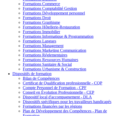
Formations Commerce
Formations Comptabilité Gestion
Formations Développement personnel
Formations Droit
Formations Graphisme
Formations Hôtellerie-Restauration
Formations Immobilier
Formations Informatique & Programmation
Formations Langues
Formations Management
Formations Marketing Communication
Formations Réglementaires
Formations Ressources Humaines
Formations Sanitaire & Social
Formations Urbanisme & Construction
Dispositifs de formation
Bilan de Compétences
Certificat de Qualification professionnelle - CQP
Compte Personnel de Formation - CPF
Conseil en Évolution Professionnelle - CEP
Dispositif local d'accompagnement - DLA
Dispositifs spécifiques pour les travailleurs handicapés
Formations financées par les régions
Plan de Développement des Compétences - Plan de
Formation