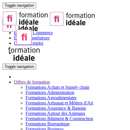
Toggle navigation
Portail de la Formation pour Adultes
Sites partenaires :
BTS
Écoles de Commerce
Écoles d'Ingénieurs
Offres d'Emploi
Toggle navigation
Offres de formation
Formations Achats et Supply chain
Formations Administration
Formations Agroalimentaire
Formations Artisanat et Métiers d'Art
Formations Assurance & Banque
Formations Autour des Animaux
Formations Bâtiment & Construction
Formations Bureautique
Formations Business