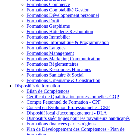
Formations Commerce
Formations Comptabilité Gestion
Formations Développement personnel
Formations Droit
Formations Graphisme
Formations Hôtellerie-Restauration
Formations Immobilier
Formations Informatique & Programmation
Formations Langues
Formations Management
Formations Marketing Communication
Formations Réglementaires
Formations Ressources Humaines
Formations Sanitaire & Social
Formations Urbanisme & Construction
Dispositifs de formation
Bilan de Compétences
Certificat de Qualification professionnelle - CQP
Compte Personnel de Formation - CPF
Conseil en Évolution Professionnelle - CEP
Dispositif local d'accompagnement - DLA
Dispositifs spécifiques pour les travailleurs handicapés
Formations financées par les régions
Plan de Développement des Compétences - Plan de
Formation