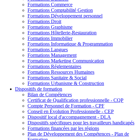
Formations Commerce
Formations Comptabilité Gestion
Formations Développement personnel
Formations Droit
Formations Graphisme
Formations Hôtellerie-Restauration
Formations Immobilier
Formations Informatique & Programmation
Formations Langues
Formations Management
Formations Marketing Communication
Formations Réglementaires
Formations Ressources Humaines
Formations Sanitaire & Social
Formations Urbanisme & Construction
Dispositifs de formation
Bilan de Compétences
Certificat de Qualification professionnelle - CQP
Compte Personnel de Formation - CPF
Conseil en Évolution Professionnelle - CEP
Dispositif local d'accompagnement - DLA
Dispositifs spécifiques pour les travailleurs handicapés
Formations financées par les régions
Plan de Développement des Compétences - Plan de
Formation