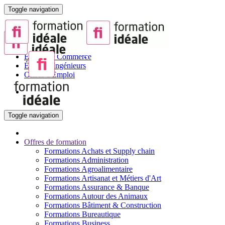
Toggle navigation
Portail de la Formation pour Adultes
Sites partenaires :
BTS
Écoles de Commerce
Écoles d'Ingénieurs
Offres d'Emploi
Toggle navigation
Offres de formation
Formations Achats et Supply chain
Formations Administration
Formations Agroalimentaire
Formations Artisanat et Métiers d'Art
Formations Assurance & Banque
Formations Autour des Animaux
Formations Bâtiment & Construction
Formations Bureautique
Formations Business