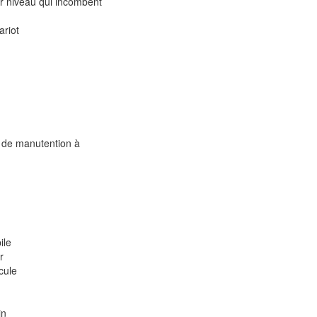
er niveau qui incombent
ariot
s de manutention à
ile
r
cule
in