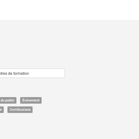
tres de formation
 du public
Événement
sé
Certifications