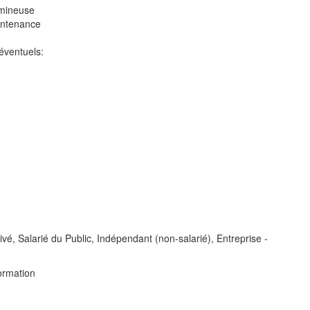
umineuse
aintenance
 éventuels:
vé, Salarié du Public, Indépendant (non-salarié), Entreprise -
ormation