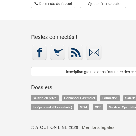
Demande de rappel
Ajouter à la sélection
Restez connectés !
Inscription gratuite dans l'annuaire
des cen
Dossiers
Salarié du privé
Demandeur d'emploi
Formation
Salarié
Indépendant (Non-salarié)
MBA
CPF
Mastère Spéciali
© ATOUT ON LINE 2026 |
Mentions légales