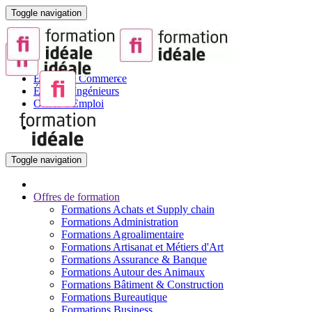
Toggle navigation
Portail de la Formation pour Adultes
Sites partenaires :
BTS
Écoles de Commerce
Écoles d'Ingénieurs
Offres d'Emploi
Toggle navigation
Offres de formation
Formations Achats et Supply chain
Formations Administration
Formations Agroalimentaire
Formations Artisanat et Métiers d'Art
Formations Assurance & Banque
Formations Autour des Animaux
Formations Bâtiment & Construction
Formations Bureautique
Formations Business