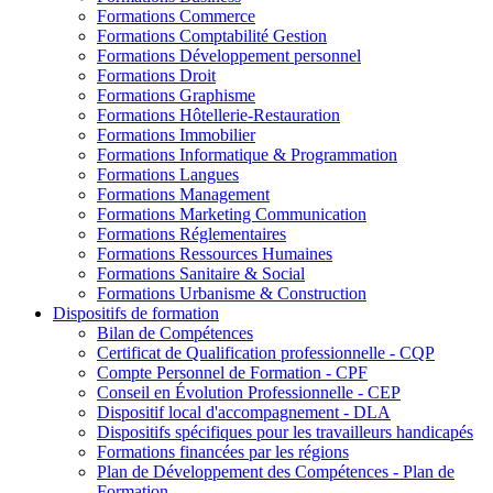
Formations Commerce
Formations Comptabilité Gestion
Formations Développement personnel
Formations Droit
Formations Graphisme
Formations Hôtellerie-Restauration
Formations Immobilier
Formations Informatique & Programmation
Formations Langues
Formations Management
Formations Marketing Communication
Formations Réglementaires
Formations Ressources Humaines
Formations Sanitaire & Social
Formations Urbanisme & Construction
Dispositifs de formation
Bilan de Compétences
Certificat de Qualification professionnelle - CQP
Compte Personnel de Formation - CPF
Conseil en Évolution Professionnelle - CEP
Dispositif local d'accompagnement - DLA
Dispositifs spécifiques pour les travailleurs handicapés
Formations financées par les régions
Plan de Développement des Compétences - Plan de
Formation